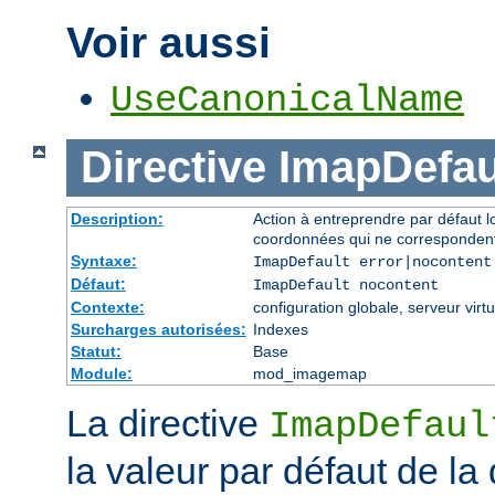
Voir aussi
UseCanonicalName
Directive
ImapDefau
Description:
Action à entreprendre par défaut 
coordonnées qui ne correspondent
Syntaxe:
ImapDefault error|nocontent
Défaut:
ImapDefault nocontent
Contexte:
configuration globale, serveur virtu
Surcharges autorisées:
Indexes
Statut:
Base
Module:
mod_imagemap
La directive
ImapDefaul
la valeur par défaut de la