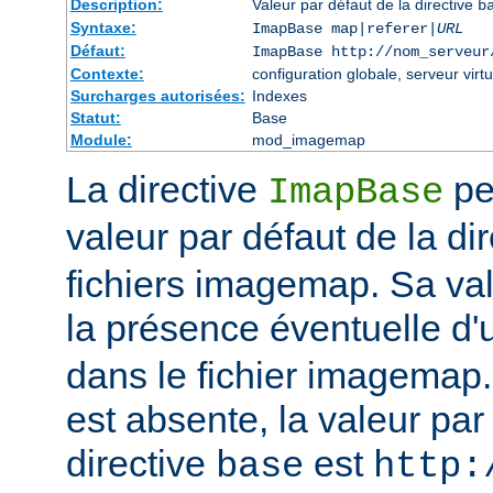
Description:
Valeur par défaut de la directive
b
Syntaxe:
ImapBase map|referer|
URL
Défaut:
ImapBase http://nom_serveur
Contexte:
configuration globale, serveur virtu
Surcharges autorisées:
Indexes
Statut:
Base
Module:
mod_imagemap
La directive
per
ImapBase
valeur par défaut de la di
fichiers imagemap. Sa val
la présence éventuelle d'
dans le fichier imagemap. 
est absente, la valeur par
directive
est
base
http: