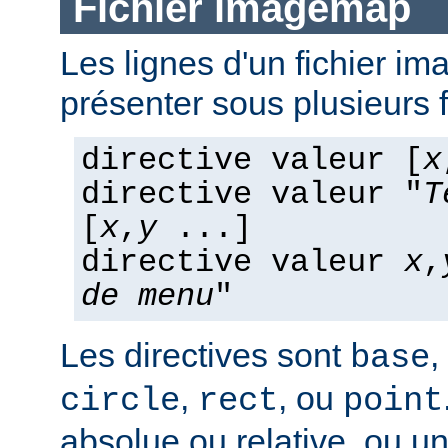
Fichier imagemap
Les lignes d'un fichier 
présenter sous plusieurs 
directive valeur [
x
directive valeur "
T
[
x
,
y
...]
directive valeur
x
,
de menu
"
Les directives sont
,
base
,
, ou
circle
rect
point
absolue ou relative, ou u