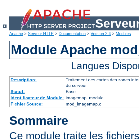
Serveu
Apache
>
Serveur HTTP
>
Documentation
>
Version 2.4
>
Modules
Module Apache mo
Langues Dispo
Description:
Traitement des cartes des zones int
du serveur
Statut:
Base
Identificateur de Module:
imagemap_module
Fichier Source:
mod_imagemap.c
Sommaire
Ce module traite les fichier