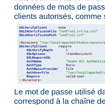
données de mots de pas
clients autorisés, comme s
SSLVerifyClient
SSLCACertificateFile
"conf/ssl.crt/ca.crt"
SSLCACertificatePath
"conf/ssl.crt"
<
Directory
"/usr/local/apache2/htdocs/secure/
SSLVerifyClient
      require

SSLVerifyDepth
5
SSLOptions
+
FakeBasicAuth
SSLRequireSSL
AuthName
"Snake Oil Authentic
AuthType
Basic
AuthBasicProvider
    file

AuthUserFile
"/usr/local/apache2/
Require
</
Directory
>
Le mot de passe utilisé 
correspond à la chaîne d