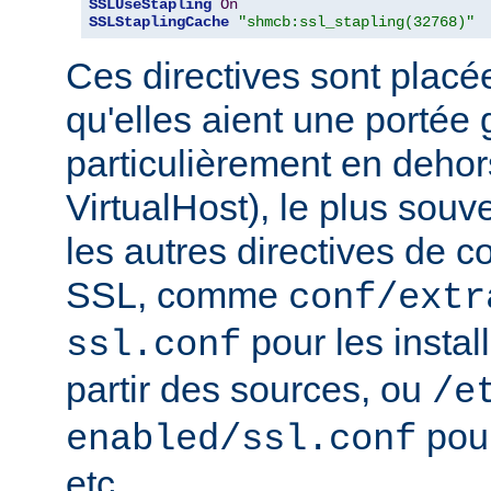
SSLUseStapling
On
SSLStaplingCache
"shmcb:ssl_stapling(32768)"
Ces directives sont placé
qu'elles aient une portée 
particulièrement en dehor
VirtualHost), le plus souv
les autres directives de c
SSL, comme
conf/extr
pour les instal
ssl.conf
partir des sources, ou
/e
pour
enabled/ssl.conf
etc...