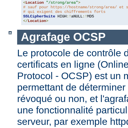
<
Location
"/strong/area"
>
# sauf pour https://hostname/strong/area/ et 
# qui exigent des chiffrements forts
SSLCipherSuite
 HIGH
:!
aNULL
:!
</
Location
>
Agrafage OCSP
Le protocole de contrôle d
certificats en ligne (Onlin
Protocol - OCSP) est un
permettant de déterminer s
révoqué ou non, et l'agr
une fonctionnalité particul
serveur, par exemple http