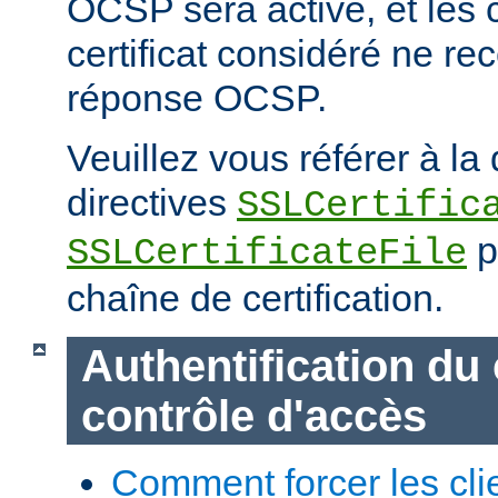
OCSP sera activé, et les cl
certificat considéré ne re
réponse OCSP.
Veuillez vous référer à l
directives
SSLCertific
p
SSLCertificateFile
chaîne de certification.
Authentification du 
contrôle d'accès
Comment forcer les clie