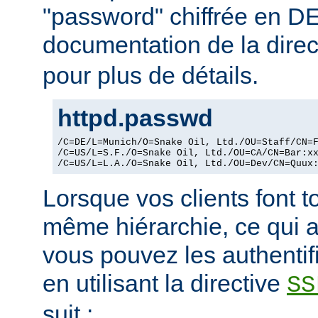
"password" chiffrée en DE
documentation de la dire
pour plus de détails.
httpd.passwd
/C=DE/L=Munich/O=Snake Oil, Ltd./OU=Staff/CN=F
/C=US/L=S.F./O=Snake Oil, Ltd./OU=CA/CN=Bar:xx
/C=US/L=L.A./O=Snake Oil, Ltd./OU=Dev/CN=Quux
Lorsque vos clients font t
même hiérarchie, ce qui a
vous pouvez les authentif
en utilisant la directive
SS
suit :