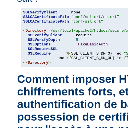
SSLVerifyClient
SSLCACertificateFile
"conf/ssl.crt/ca.crt"
SSLCACertificatePath
"conf/ssl.crt"
<
Directory
"/usr/local/apache2/htdocs/secure/
SSLVerifyClient
      require

SSLVerifyDepth
5
SSLOptions
+
FakeBasicAuth
SSLRequireSSL
SSLRequire
%{
SSL_CLIENT_S_DN_O
}
  eq 
"
               and 
%{
SSL_CLIENT_S_DN_OU
}
 in 
{
</
Directory
>
Comment imposer H
chiffrements forts, et
authentification de b
possession de certifi