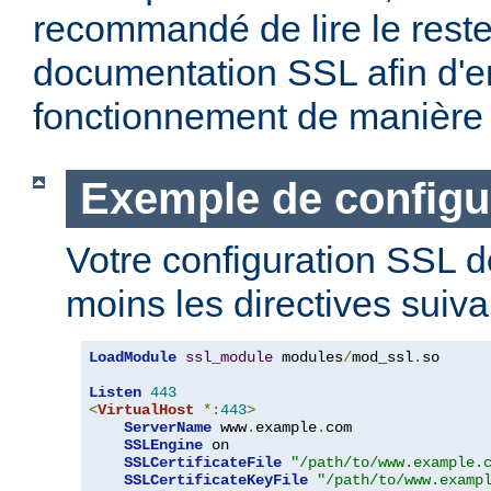
recommandé de lire le reste
documentation SSL afin d'e
fonctionnement de manière 
Exemple de configu
Votre configuration SSL d
moins les directives suiva
LoadModule
ssl_module
 modules
/
mod_ssl
.
so

Listen
443
<
VirtualHost
*:
443
>
ServerName
 www
.
example
.
com

SSLEngine
 on

SSLCertificateFile
"/path/to/www.example.
SSLCertificateKeyFile
"/path/to/www.examp