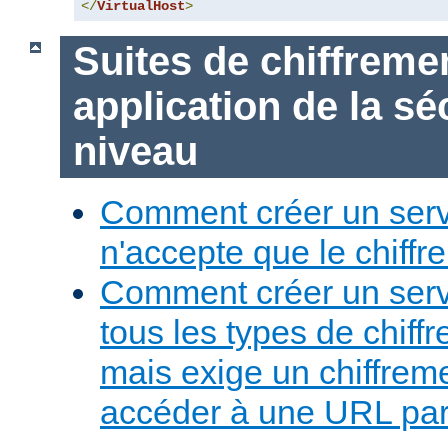
</
VirtualHost
>
Suites de chiffreme
application de la sé
niveau
Comment créer un serv
n'accepte que le chiffre
Comment créer un serv
tous les types de chiff
mais exige un chiffreme
accéder à une URL part