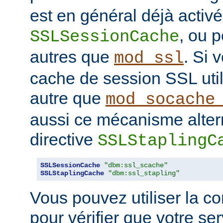
est en général déjà activé
, ou 
SSLSessionCache
autres que
. Si 
mod_ssl
cache de session SSL uti
autre que
mod_socache
aussi ce mécanisme altern
directive
SSLStaplingC
SSLSessionCache
"dbm:ssl_scache"
SSLStaplingCache
"dbm:ssl_stapling"
Vous pouvez utiliser la 
pour vérifier que votre se