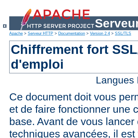
Serveu
Apache
>
Serveur HTTP
>
Documentation
>
Version 2.4
>
SSL/TLS
Chiffrement fort SS
d'emploi
Langues 
Ce document doit vous per
et de faire fonctionner une 
base. Avant de vous lancer 
techniques avancées, il est