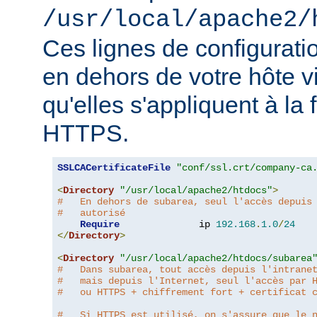
/usr/local/apache2/
Ces lignes de configurati
en dehors de votre hôte v
qu'elles s'appliquent à la
HTTPS.
SSLCACertificateFile
"conf/ssl.crt/company-ca
<
Directory
"/usr/local/apache2/htdocs"
>
#   En dehors de subarea, seul l'accès depuis
#   autorisé
Require
              ip 
192.168
.
1.0
/
24
</
Directory
>
<
Directory
"/usr/local/apache2/htdocs/subarea
#   Dans subarea, tout accès depuis l'intrane
#   mais depuis l'Internet, seul l'accès par 
#   ou HTTPS + chiffrement fort + certificat 
#   Si HTTPS est utilisé, on s'assure que le 