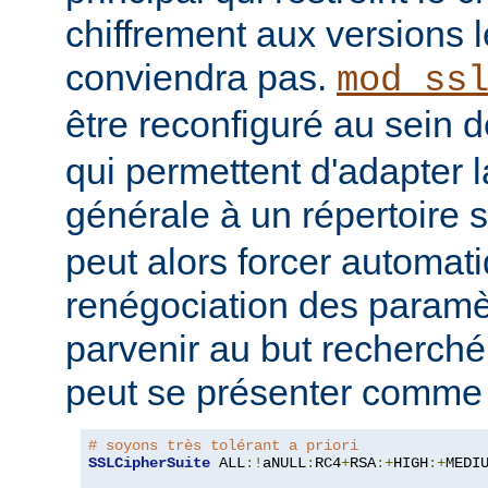
chiffrement aux versions l
conviendra pas.
mod_ss
être reconfiguré au sein 
qui permettent d'adapter l
générale à un répertoire s
peut alors forcer automa
renégociation des param
parvenir au but recherché
peut se présenter comme s
# soyons très tolérant a priori
SSLCipherSuite
 ALL
:!
aNULL
:
RC4
+
RSA
:+
HIGH
:+
MEDI