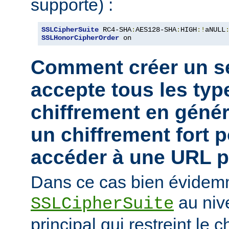
supporte) :
SSLCipherSuite
 RC4-SHA
:
AES128-SHA
:
HIGH
:!
aNULL
SSLHonorCipherOrder
 on
Comment créer un se
accepte tous les typ
chiffrement en génér
un chiffrement fort 
accéder à une URL pa
Dans ce cas bien évidemm
au niv
SSLCipherSuite
principal qui restreint le 