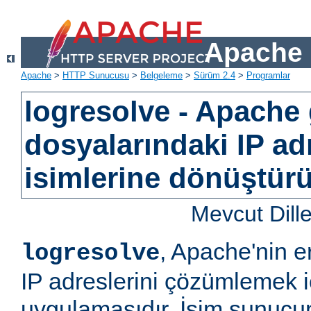
Apache 
Apache
>
HTTP Sunucusu
>
Belgeleme
>
Sürüm 2.4
>
Programlar
logresolve - Apache
dosyalarındaki IP ad
isimlerine dönüştürü
Mevcut Dill
, Apache'nin e
logresolve
IP adreslerini çözümlemek iç
uygulamasıdır. İsim sunucun