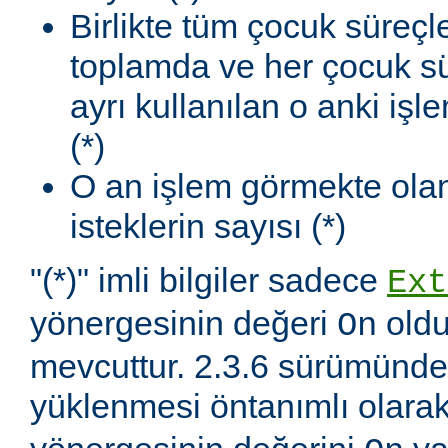
Birlikte tüm çocuk süreçl
toplamda ve her çocuk sü
ayrı kullanılan o anki iş
(*)
O an işlem görmekte olan
isteklerin sayısı (*)
"(*)" imli bilgiler sadece
Ext
yönergesinin değeri
oldu
On
mevcuttur. 2.3.6 sürümünd
yüklenmesi öntanımlı olara