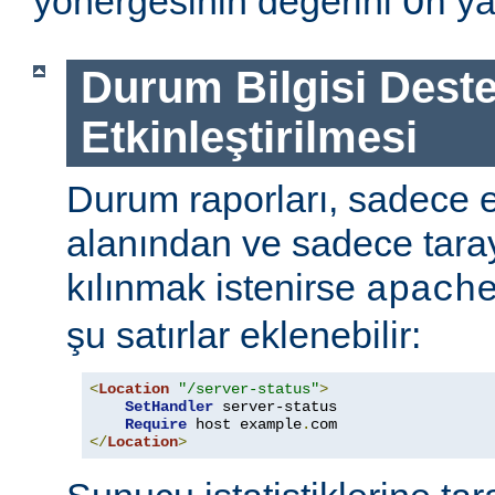
yönergesinin değerini
ya
On
Durum Bilgisi Deste
Etkinleştirilmesi
Durum raporları, sadece
alanından ve sadece tarayı
kılınmak istenirse
apach
şu satırlar eklenebilir:
<
Location
"/server-status"
>
SetHandler
 server-status

Require
 host example
.
</
Location
>