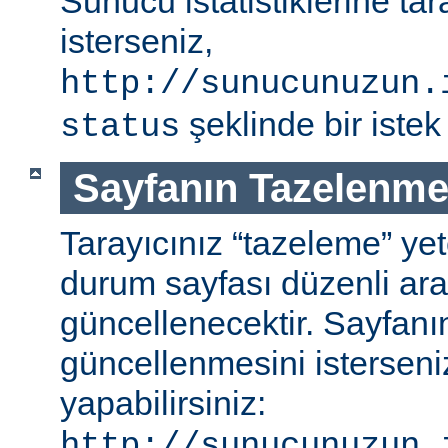
Sunucu istatistiklerine ta
isterseniz,
http://sunucunuzun.
şeklinde bir istek 
status
Sayfanın Tazelenme
Tarayıcınız “tazeleme” ye
durum sayfası düzenli aral
güncellenecektir. Sayfanı
güncellenmesini isterseniz
yapabilirsiniz:
http://sunucunuzun.