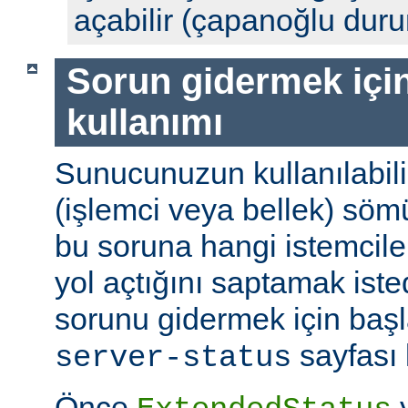
açabilir (çapanoğlu dur
Sorun gidermek için
kullanımı
Sunucunuzun kullanılabili
(işlemci veya bellek) söm
bu soruna hangi istemciler
yol açtığını saptamak ist
sorunu gidermek için başl
sayfası k
server-status
Önce
y