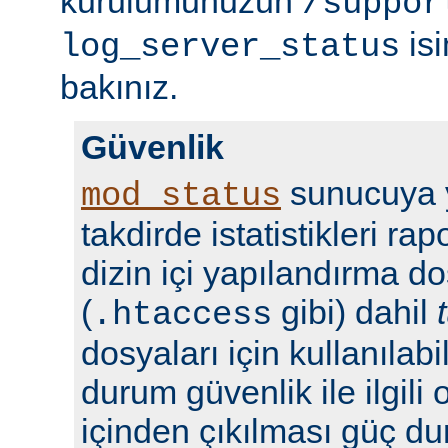
kurulumunuzun
/suppor
isi
log_server_status
bakınız.
Güvenlik
sunucuya y
mod_status
takdirde istatistikleri r
dizin içi yapılandırma do
(
gibi) dahil
.htaccess
dosyaları için kullanılabil
durum güvenlik ile ilgili 
içinden çıkılması güç du