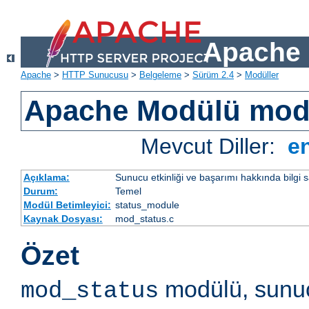
Apache 
Apache
>
HTTP Sunucusu
>
Belgeleme
>
Sürüm 2.4
>
Modüller
Apache Modülü mod
Mevcut Diller:
e
Açıklama:
Sunucu etkinliği ve başarımı hakkında bilgi s
Durum:
Temel
Modül Betimleyici:
status_module
Kaynak Dosyası:
mod_status.c
Özet
modülü, sunuc
mod_status